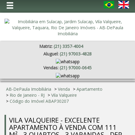
Matriz:
(
21
)
3357-4004
Aluguel:
(
21
)
97003-4828
Vendas:
(
21
)
97000-0645
AB-DePaula Imobiliária
>
Venda
>
Apartamento
>
Rio de Janeiro - RJ
>
Vila Valqueire
>
Código do Imóvel
ABAP30207
VILA VALQUEIRE - EXCELENTE
APARTAMENTO À VENDA COM 111
M² - 3 QUARTOS - 3 VARANDAS - DEP.