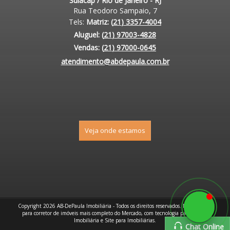
Sulacap / Rio de Janeiro - RJ
Rua Teodoro Sampaio, 7
Matriz:
(
21
)
3357-4004
Aluguel:
(
21
)
97003-4828
Vendas:
(
21
)
97000-0645
atendimento@abdepaula.com.br
Veja onde estamos
Copyright 2026
AB-DePaula Imobiliária
- Todos os direitos reservados.
MIDAS
CRM
para corretor de imóveis mais completo
do Mercado, com
tecnologia para Gestão
Imobiliária
e
Site para Imobiliárias
.
Chat Online