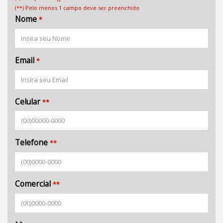
(**) Pelo menos 1 campo deve ser preenchido
Nome
*
Email
*
Celular
**
Telefone
**
Comercial
**