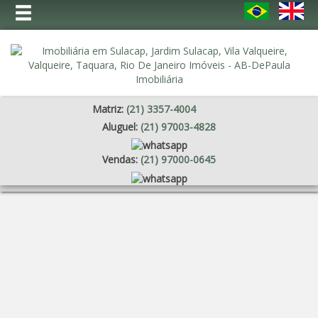
Matriz:
(
21
)
3357-4004
Aluguel:
(
21
)
97003-4828
Vendas:
(
21
)
97000-0645