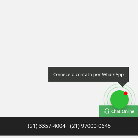
Comece o contato por WhatsApp
Chat Online
(
21
)
3357-4004
(
21
)
97000-0645