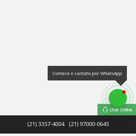
Comece o contato por WhatsApp
Chat Online
(
21
)
3357-4004
(
21
)
97000-0645