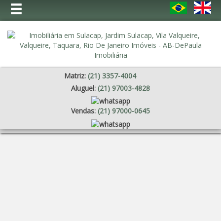
Matriz:
(
21
)
3357-4004
Aluguel:
(
21
)
97003-4828
Vendas:
(
21
)
97000-0645